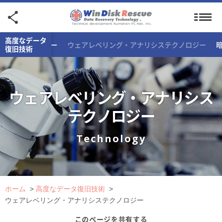
高度なデータ
レーステクノロジー
ウェアレベリング・アナリシステクノロジー
復旧技術
ウェアレベリング・アナリシス
テクノロジー
Technology
ホーム
>
高度なデータ復旧技術
>
ウェアレベリング・アナリシステクノロジー
このページを共有する